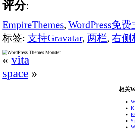
评分
:
EmpireThemes
,
WordPress免
标签:
支持Gravatar
,
两栏
,
右侧
«
vita
space
»
相关Wo
W
K
P
S
W