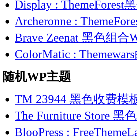
Display : ThemeFor
Archeronne : Theme
Brave Zeenat 黑色组合
ColorMatic : Them
随机WP主题
TM 23944 黑色收费模
The Furniture St
BlooPress : FreeT