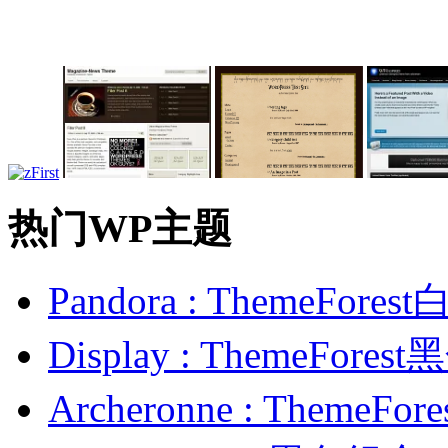
热门WP主题
Pandora : ThemeFo
Display : ThemeFor
Archeronne : Theme