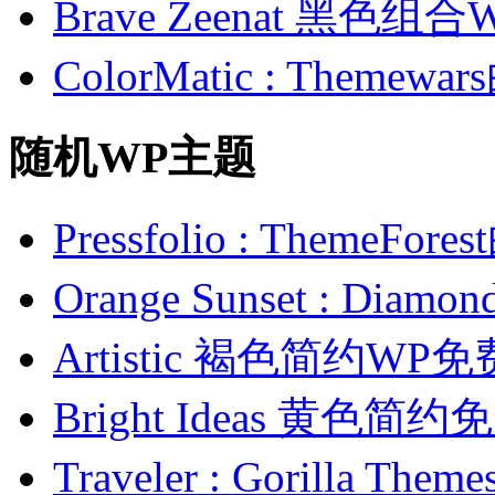
Brave Zeenat 黑色组合
ColorMatic : Them
随机WP主题
Pressfolio : Them
Orange Sunset : Di
Artistic 褐色简约WP
Bright Ideas 黄色简
Traveler : Gorilla