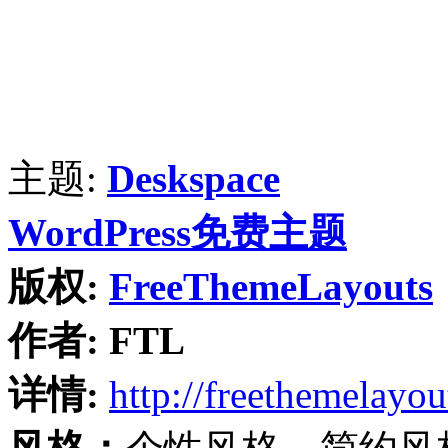
主题:
Deskspace
WordPress免费主题
版权:
FreeThemeLayouts
作者:
FTL
详情:
http://freethemelayo