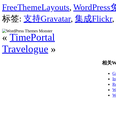
FreeThemeLayouts
,
WordPre
标签:
支持Gravatar
,
集成Flickr
«
TimePortal
Travelogue
»
相关Wo
G
I
R
W
W