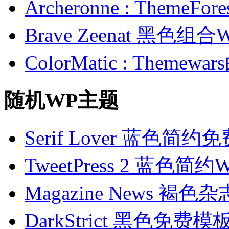
Archeronne : Theme
Brave Zeenat 黑色组合
ColorMatic : Them
随机WP主题
Serif Lover 蓝色简
TweetPress 2 蓝色
Magazine News 褐
DarkStrict 黑色免费模