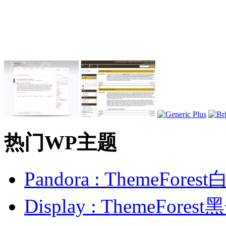
热门WP主题
Pandora : ThemeFo
Display : ThemeFor