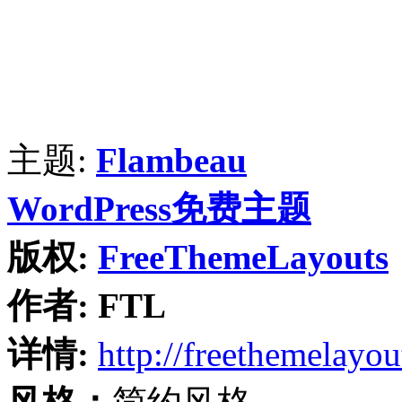
主题:
Flambeau
WordPress免费主题
版权:
FreeThemeLayouts
作者:
FTL
详情:
http://freethemelayo