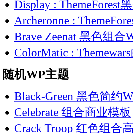
Display : ThemeFor
Archeronne : Theme
Brave Zeenat 黑色组合
ColorMatic : Them
随机WP主题
Black-Green 黑色简
Celebrate 组合商业模板
Crack Troop 红色组