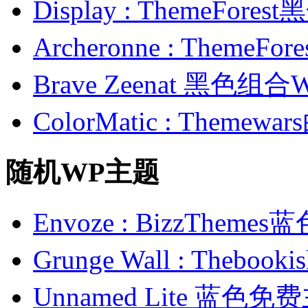
Display : ThemeFor
Archeronne : Theme
Brave Zeenat 黑色组合
ColorMatic : Them
随机WP主题
Envoze : BizzThe
Grunge Wall : Theb
Unnamed Lite 蓝色免