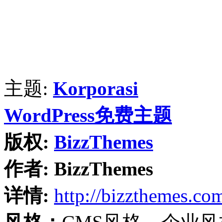
主题:
Korporasi
WordPress免费主题
版权:
BizzThemes
作者:
BizzThemes
详情:
http://bizzthemes.co