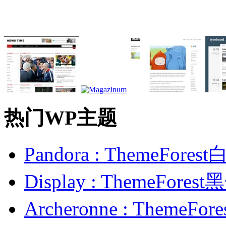
热门WP主题
Pandora : ThemeFo
Display : ThemeFor
Archeronne : Theme