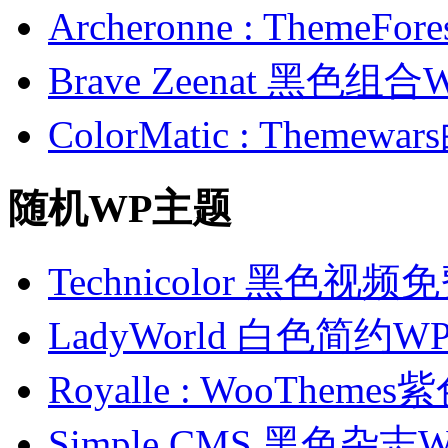
Archeronne : Theme
Brave Zeenat 黑色组合
ColorMatic : Them
随机WP主题
Technicolor 黑色视
LadyWorld 白色简约
Royalle : WooThe
Simple CMS 黑色杂