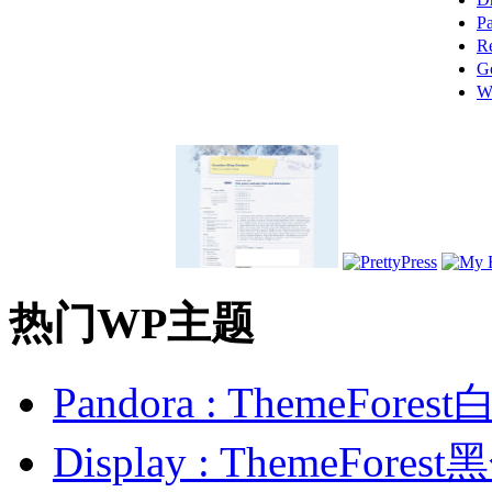
P
R
G
W
热门WP主题
Pandora : ThemeFo
Display : ThemeFor