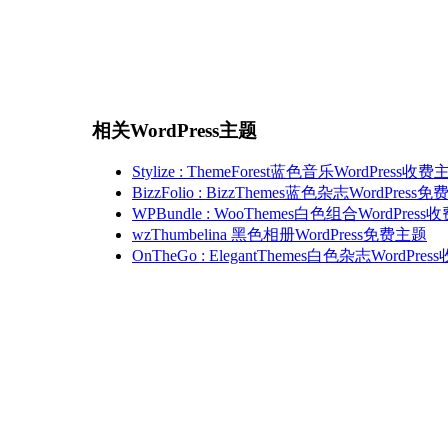
相关WordPress主题
Stylize : ThemeForest蓝色音乐WordPress收
BizzFolio : BizzThemes蓝色杂志WordPress
WPBundle : WooThemes白色组合WordPres
wzThumbelina 黑色相册WordPress免费主题
OnTheGo : ElegantThemes白色杂志WordPre