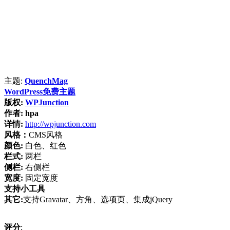
主题:
QuenchMag
WordPress免费主题
版权:
WPJunction
作者:
hpa
详情:
http://wpjunction.com
风格：
CMS风格
颜色:
白色、红色
栏式:
两栏
侧栏:
右侧栏
宽度:
固定宽度
支持小工具
其它:
支持Gravatar、方角、选项页、集成jQuery
评分
: