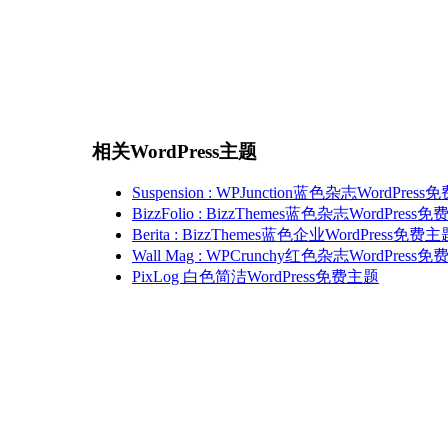
相关WordPress主题
Suspension : WPJunction蓝色杂志WordPres
BizzFolio : BizzThemes蓝色杂志WordPress
Berita : BizzThemes蓝色企业WordPress免费主
Wall Mag : WPCrunchy红色杂志WordPress
PixLog 白色简洁WordPress免费主题