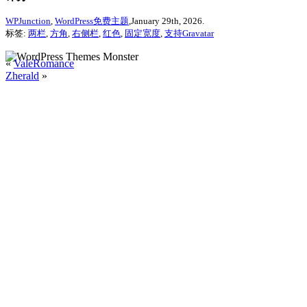
WPJunction
,
WordPress免费主题
,January 29th, 2026.
标签:
两栏
,
方角
,
右侧栏
,
红色
,
固定宽度
,
支持Gravatar
«
ValeRomance
Zherald
»