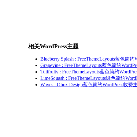
相关WordPress主题
Blueberry Splash : FreeThemeLayouts蓝色
Grapevine : FreeThemeLayouts蓝色简约Wor
Tutifruity : FreeThemeLayouts蓝色简约Word
LimeSquash : FreeThemeLayouts绿色简约Wo
Waves : Obox Design蓝色简约WordPress收