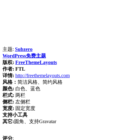
主题:
Subzero
WordPress免费主题
版权:
FreeThemeLayouts
作者:
FTL
详情:
http://freethemelayouts.com
风格：
简洁风格、简约风格
颜色:
白色、蓝色
栏式:
两栏
侧栏:
左侧栏
宽度:
固定宽度
支持小工具
其它:
圆角、支持Gravatar
评分
: