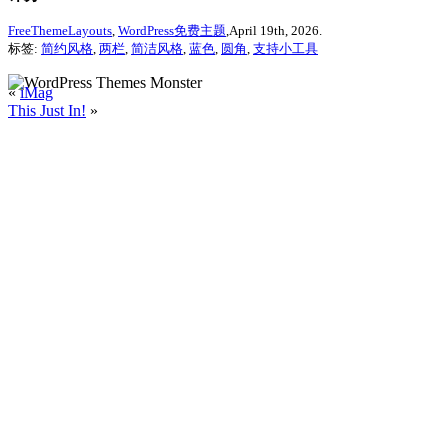
FreeThemeLayouts
,
WordPress免费主题
,April 19th, 2026.
标签:
简约风格
,
两栏
,
简洁风格
,
蓝色
,
圆角
,
支持小工具
«
iMag
This Just In!
»