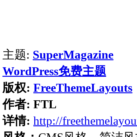
主题:
SuperMagazine
WordPress免费主题
版权:
FreeThemeLayouts
作者:
FTL
详情:
http://freethemelayo