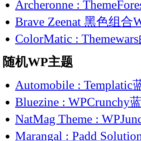
Archeronne : Theme
Brave Zeenat 黑色组合
ColorMatic : Them
随机WP主题
Automobile : Temp
Bluezine : WPCru
NatMag Theme : WP
Marangal : Padd So