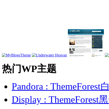
热门WP主题
Pandora : ThemeFo
Display : ThemeFor