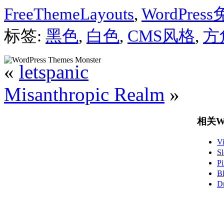
FreeThemeLayouts
,
WordPre
标签:
黑色
,
白色
,
CMS风格
,
方
«
letspanic
Misanthropic Realm
»
相关Wo
V
S
P
B
D