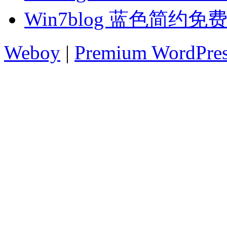
Win7blog 蓝色简约免
Weboy
|
Premium WordPre