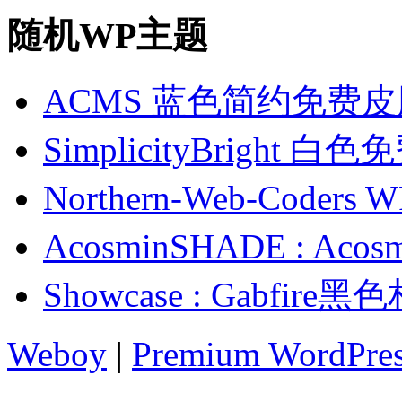
随机WP主题
ACMS 蓝色简约免费皮
SimplicityBright 白
Northern-Web-Coder
AcosminSHADE : A
Showcase : Gabfi
Weboy
|
Premium WordPre