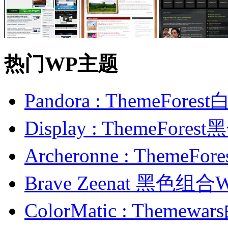
热门WP主题
Pandora : ThemeFo
Display : ThemeFor
Archeronne : Theme
Brave Zeenat 黑色组合
ColorMatic : Them