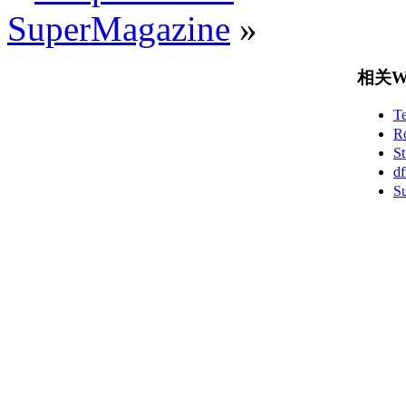
SuperMagazine
»
相关Wo
T
R
S
d
S