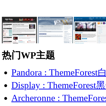
热门WP主题
Pandora : ThemeFo
Display : ThemeFor
Archeronne : Theme