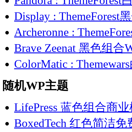
Pandora : ThemeFo
Display : ThemeFor
Archeronne : Theme
Brave Zeenat 黑色组合
ColorMatic : Them
随机WP主题
LifePress 蓝色组合商
BoxedTech 红色简洁