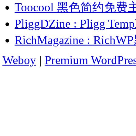
Toocool 黑色简约免费
PliggDZine : Pligg
RichMagazine : R
Weboy
|
Premium WordPre