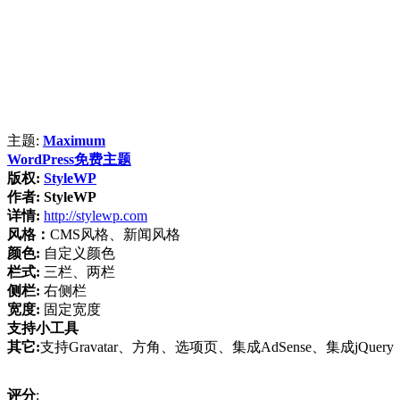
主题:
Maximum
WordPress免费主题
版权:
StyleWP
作者:
StyleWP
详情:
http://stylewp.com
风格：
CMS风格、新闻风格
颜色:
自定义颜色
栏式:
三栏、两栏
侧栏:
右侧栏
宽度:
固定宽度
支持小工具
其它:
支持Gravatar、方角、选项页、集成AdSense、集成jQuery
评分
: