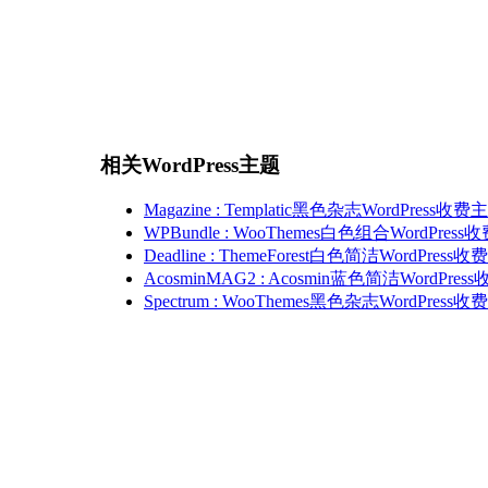
相关WordPress主题
Magazine : Templatic黑色杂志WordPress收费
WPBundle : WooThemes白色组合WordPres
Deadline : ThemeForest白色简洁WordPress
AcosminMAG2 : Acosmin蓝色简洁WordPre
Spectrum : WooThemes黑色杂志WordPress