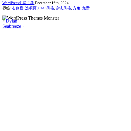
WordPress免费主题
,December 16th, 2024.
标签:
右侧栏
,
选项页
,
CMS风格
,
杂志风格
,
方角
,
免费
«
Dylan
Seabreeze
»