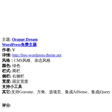
主题:
Orange Dream
WordPress免费主题
作者:
V
详情:
http://free-wordpress-theme.net
风格：
CMS风格、杂志风格
颜色:
绿色
栏式:
两栏
侧栏:
右侧栏
宽度:
固定宽度
支持小工具
其它:
支持Gravatar、方角、选项页、集成AdSense、集成jQuery
评分
: