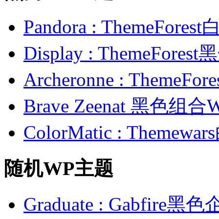
Pandora : ThemeFo
Display : ThemeFor
Archeronne : Theme
Brave Zeenat 黑色组合
ColorMatic : Them
随机WP主题
Graduate : Gabfir