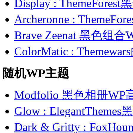
Display : ThemeFor
Archeronne : Theme
Brave Zeenat 黑色组合
ColorMatic : Them
随机WP主题
Modfolio 黑色相册W
Glow : ElegantTh
Dark & Gritty : F