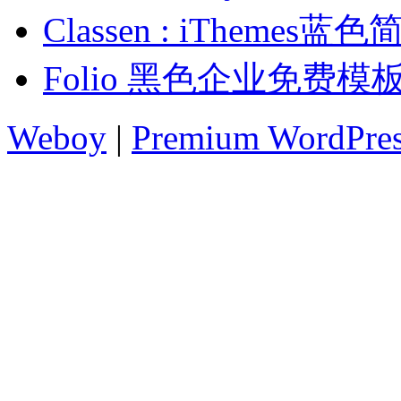
Classen : iTheme
Folio 黑色企业免费模
Weboy
|
Premium WordPre