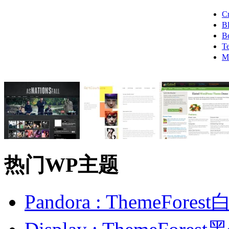
C
B
B
T
M
热门WP主题
Pandora : ThemeFo