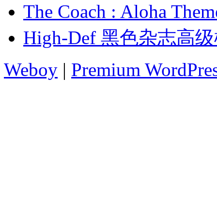
The Coach : Aloha
High-Def 黑色杂志高
Weboy
|
Premium WordPre