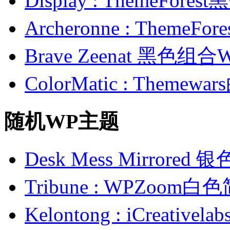
Display : ThemeFor
Archeronne : Theme
Brave Zeenat 黑色组合
ColorMatic : Them
随机WP主题
Desk Mess Mirrore
Tribune : WPZoo
Kelontong : iCrea