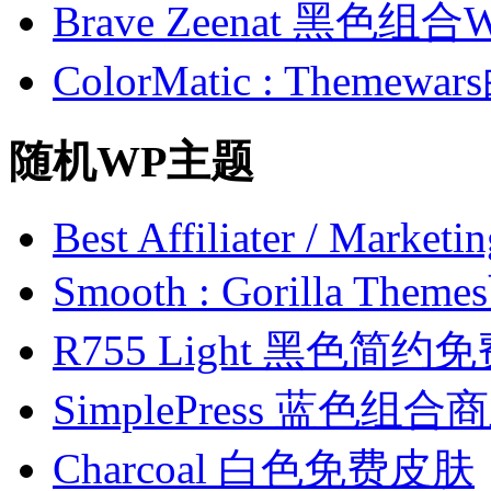
Brave Zeenat 黑色组合
ColorMatic : Them
随机WP主题
Best Affiliater / Market
Smooth : Gorilla 
R755 Light 黑色简约
SimplePress 蓝色组
Charcoal 白色免费皮肤