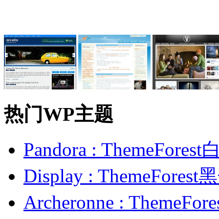
热门WP主题
Pandora : ThemeFo
Display : ThemeFor
Archeronne : Theme