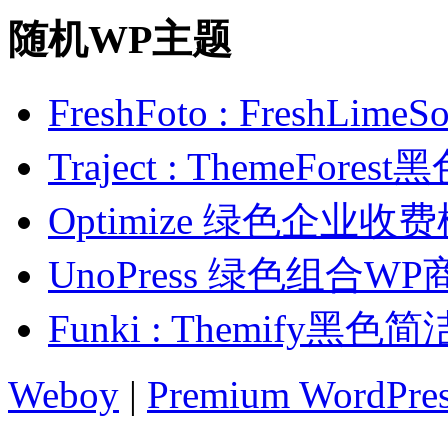
随机WP主题
FreshFoto : Fresh
Traject : ThemeFo
Optimize 绿色企业收
UnoPress 绿色组合W
Funki : Themify黑
Weboy
|
Premium WordPre