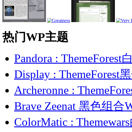
热门WP主题
Pandora : ThemeFo
Display : ThemeFor
Archeronne : Theme
Brave Zeenat 黑色组合
ColorMatic : Them