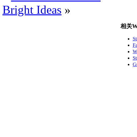
Bright Ideas
»
相关Wo
S
F
W
S
G