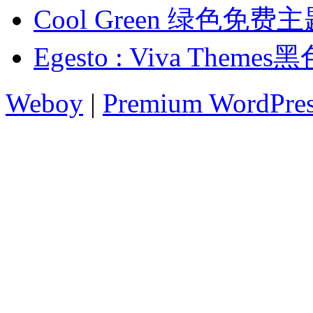
Cool Green 绿色免费
Egesto : Viva The
Weboy
|
Premium WordPre