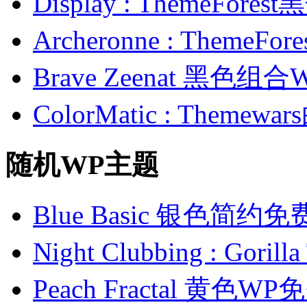
Display : ThemeFor
Archeronne : Theme
Brave Zeenat 黑色组合
ColorMatic : Them
随机WP主题
Blue Basic 银色简约
Night Clubbing : G
Peach Fractal 黄色W