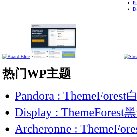
P
D
热门WP主题
Pandora : ThemeFo
Display : ThemeFor
Archeronne : Theme