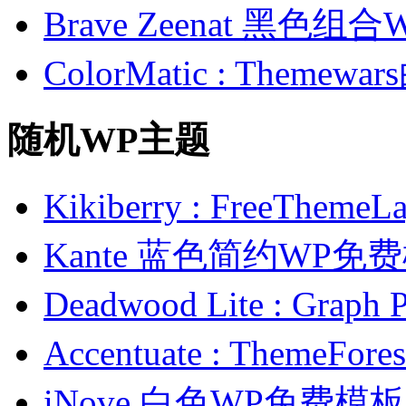
Brave Zeenat 黑色组合
ColorMatic : Them
随机WP主题
Kikiberry : FreeTh
Kante 蓝色简约WP免
Deadwood Lite : Gr
Accentuate : Them
iNove 白色WP免费模板