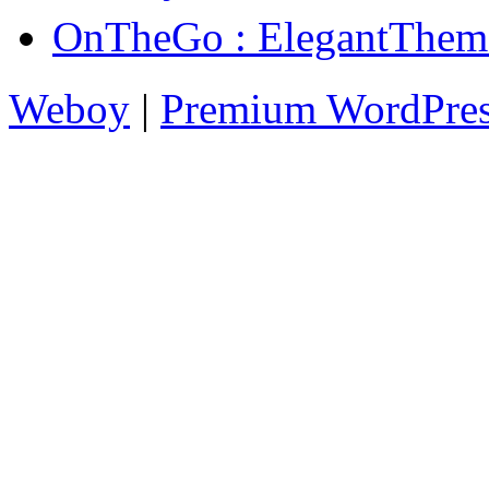
OnTheGo : Elegan
Weboy
|
Premium WordPre