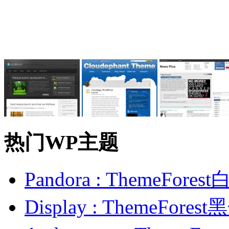
热门WP主题
Pandora : ThemeFo
Display : ThemeFor