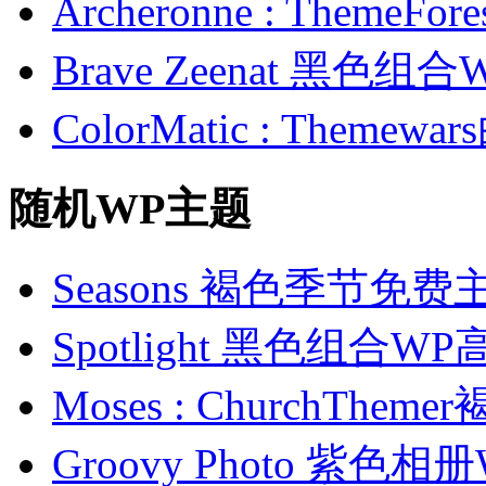
Archeronne : Theme
Brave Zeenat 黑色组合
ColorMatic : Them
随机WP主题
Seasons 褐色季节免费
Spotlight 黑色组合W
Moses : ChurchTh
Groovy Photo 紫色