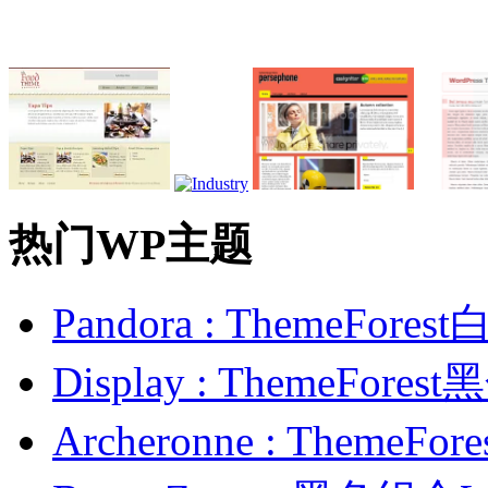
热门WP主题
Pandora : ThemeFo
Display : ThemeFor
Archeronne : Theme