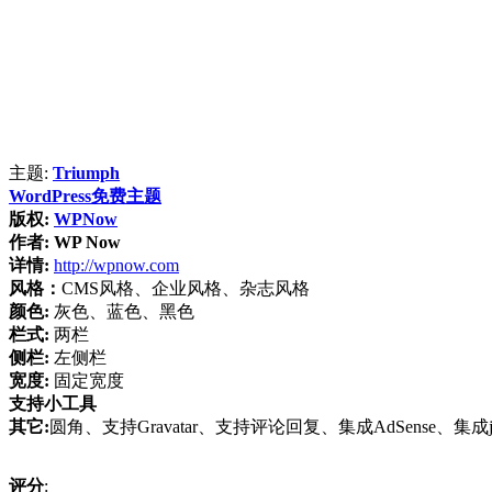
主题:
Triumph
WordPress免费主题
版权:
WPNow
作者:
WP Now
详情:
http://wpnow.com
风格：
CMS风格、企业风格、杂志风格
颜色:
灰色、蓝色、黑色
栏式:
两栏
侧栏:
左侧栏
宽度:
固定宽度
支持小工具
其它:
圆角、支持Gravatar、支持评论回复、集成AdSense、集成jQ
评分
: