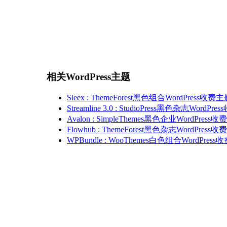
相关WordPress主题
Sleex : ThemeForest黑色组合WordPress收费
Streamline 3.0 : StudioPress黑色杂志WordPr
Avalon : SimpleThemes黑色企业WordPress
Flowhub : ThemeForest黑色杂志WordPress
WPBundle : WooThemes白色组合WordPres