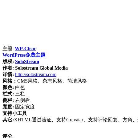
主题:
WP-Clear
WordPress免费主题
版权:
SoloStream
作者:
Solostream Global Media
详情:
http://solostream.com
风格：
CMS风格、杂志风格、简洁风格
颜色:
白色
栏式:
三栏
侧栏:
右侧栏
宽度:
固定宽度
支持小工具
其它:
XHTML通过验证、支持Gravatar、支持评论回复、方角、选项
评分
: