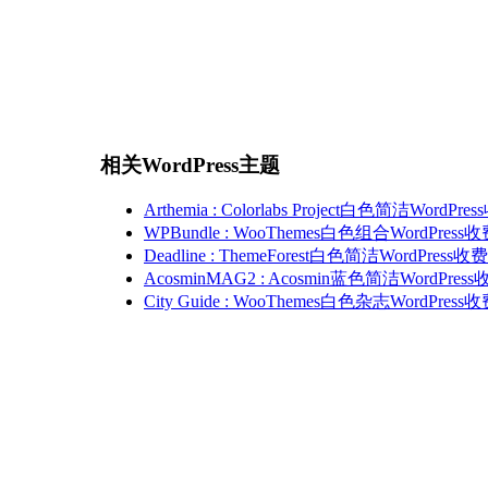
相关WordPress主题
Arthemia : Colorlabs Project白色简洁WordP
WPBundle : WooThemes白色组合WordPres
Deadline : ThemeForest白色简洁WordPress
AcosminMAG2 : Acosmin蓝色简洁WordPre
City Guide : WooThemes白色杂志WordPres