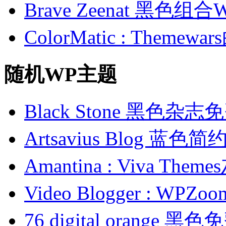
Brave Zeenat 黑色组合
ColorMatic : Them
随机WP主题
Black Stone 黑色杂
Artsavius Blog 蓝
Amantina : Viva T
Video Blogger : 
76 digital orange 