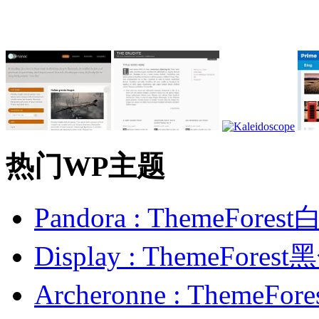
热门WP主题
Pandora : ThemeFo
Display : ThemeFor
Archeronne : Theme