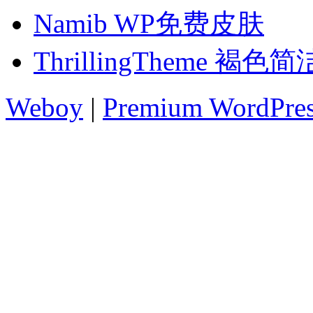
Namib WP免费皮肤
ThrillingTheme 褐
Weboy
|
Premium WordPre