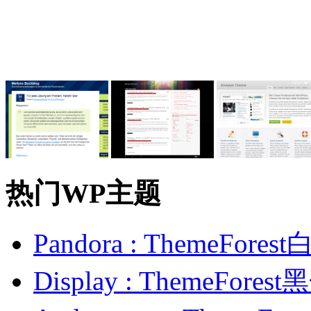
热门WP主题
Pandora : ThemeFo
Display : ThemeFor