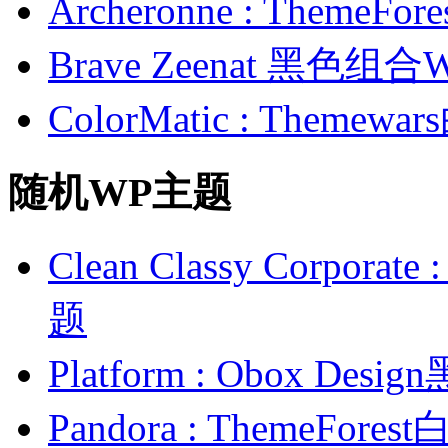
Archeronne : Theme
Brave Zeenat 黑色组合
ColorMatic : Them
随机WP主题
Clean Classy Corpo
题
Platform : Obox D
Pandora : ThemeF