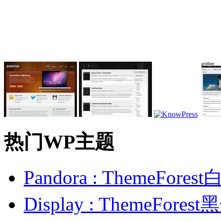
热门WP主题
Pandora : ThemeFo
Display : ThemeFor