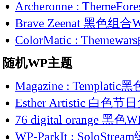
Archeronne : Theme
Brave Zeenat 黑色组合
ColorMatic : Them
随机WP主题
Magazine : Templa
Esther Artistic 白
76 digital orange 
WP-ParkIt : SoloS