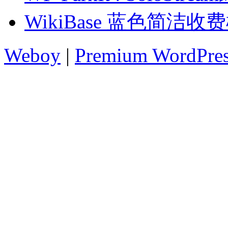
WikiBase 蓝色简洁收
Weboy
|
Premium WordPre