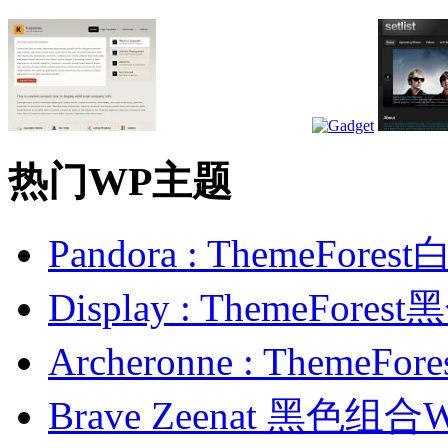
热门WP主题
Pandora : ThemeFo
Display : ThemeFor
Archeronne : Theme
Brave Zeenat 黑色组合