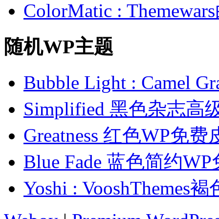
ColorMatic : Them
随机WP主题
Bubble Light : Ca
Simplified 黑色杂志
Greatness 红色WP免
Blue Fade 蓝色简约
Yoshi : VooshThe