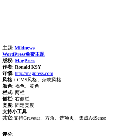
主题:
Mildnews
WordPress免费主题
版权:
MagPress
作者:
Ronald KSY
详情:
http://magpress.com
风格：
CMS风格、杂志风格
颜色:
褐色、黄色
栏式:
两栏
侧栏:
右侧栏
宽度:
固定宽度
支持小工具
其它:
支持Gravatar、方角、选项页、集成AdSense
评分
: