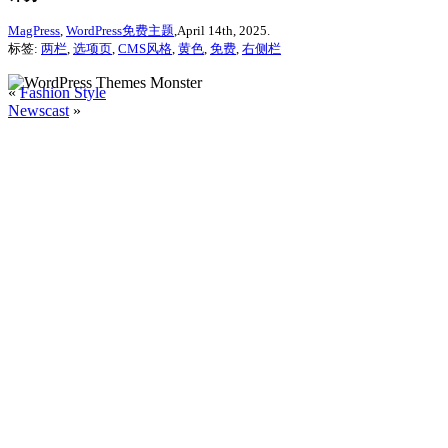
MagPress
,
WordPress免费主题
,April 14th, 2025.
标签:
两栏
,
选项页
,
CMS风格
,
黄色
,
免费
,
右侧栏
«
Fashion Style
Newscast
»