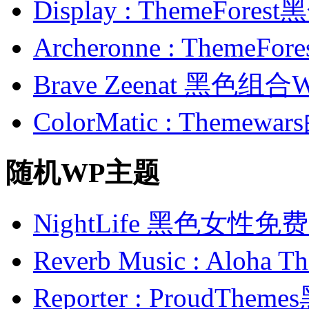
Display : ThemeFor
Archeronne : Theme
Brave Zeenat 黑色组合
ColorMatic : Them
随机WP主题
NightLife 黑色女性免
Reverb Music : Al
Reporter : ProudT