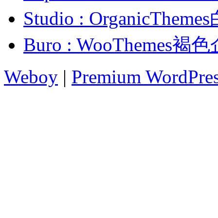
Studio : Organic
Buro : WooTheme
Weboy
|
Premium WordPre