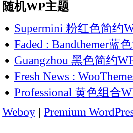
随机WP主题
Supermini 粉红色简
Faded : Bandthem
Guangzhou 黑色简约
Fresh News : Woo
Professional 黄色组
Weboy
|
Premium WordPre