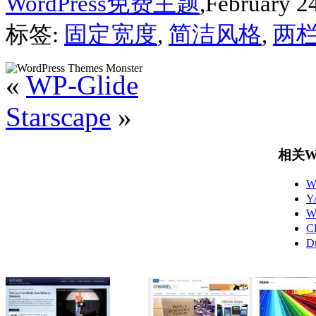
WordPress免费主题
,February 2
标签:
固定宽度
,
简洁风格
,
两
«
WP-Glide
Starscape
»
相关Wo
W
Y
W
C
D