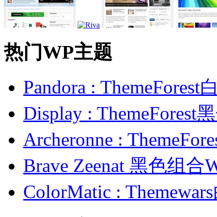
热门WP主题
Pandora : ThemeFo
Display : ThemeFor
Archeronne : Theme
Brave Zeenat 黑色组合
ColorMatic : Them