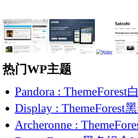
热门WP主题
Pandora : ThemeFo
Display : ThemeFor
Archeronne : Theme