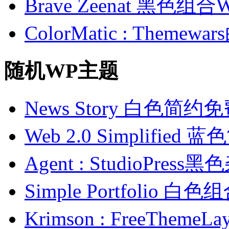
Brave Zeenat 黑色组合
ColorMatic : Them
随机WP主题
News Story 白色简约
Web 2.0 Simplifie
Agent : StudioPre
Simple Portfolio 
Krimson : FreeThe