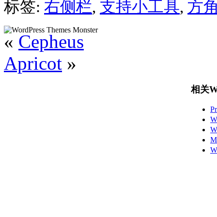
标签:
右侧栏
,
支持小工具
,
方
«
Cepheus
Apricot
»
相关Wo
P
W
W
M
W