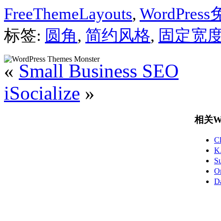
FreeThemeLayouts
,
WordPre
标签:
圆角
,
简约风格
,
固定宽
«
Small Business SEO
iSocialize
»
相关Wo
C
K
S
O
D