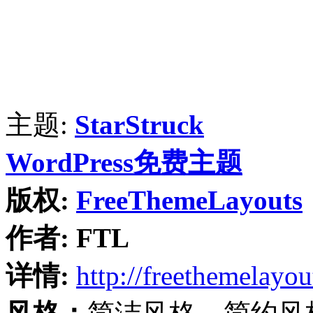
主题:
StarStruck
WordPress免费主题
版权:
FreeThemeLayouts
作者:
FTL
详情:
http://freethemelayo