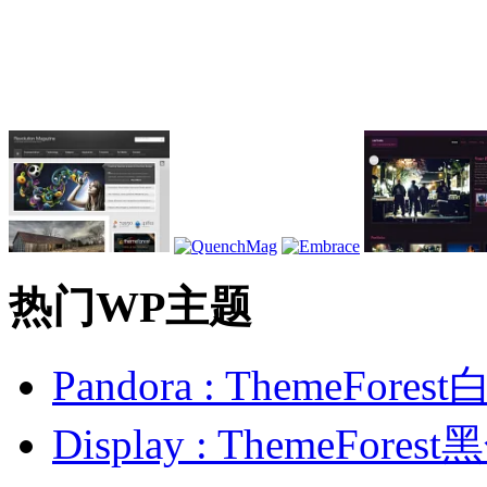
热门WP主题
Pandora : ThemeFo
Display : ThemeFor