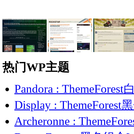
热门WP主题
Pandora : ThemeFo
Display : ThemeFor
Archeronne : Theme