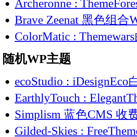
Archeronne : Theme
Brave Zeenat 黑色组合
ColorMatic : Them
随机WP主题
ecoStudio : iDesi
EarthlyTouch : Ele
Simplism 蓝色CMS 
Gilded-Skies : Fre