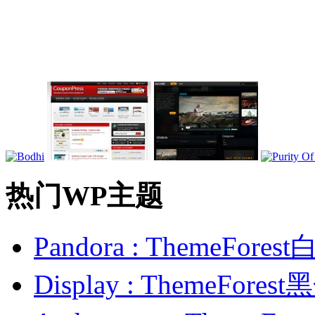
热门WP主题
Pandora : ThemeFo
Display : ThemeFor