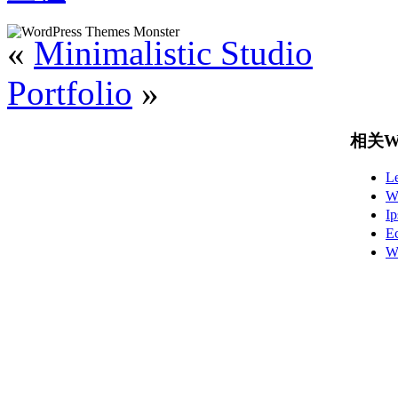
«
Minimalistic Studio
Portfolio
»
相关Wo
L
W
I
E
W