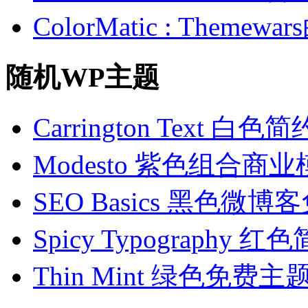
ColorMatic : Them
随机WP主题
Carrington Text 
Modesto 紫色组合商
SEO Basics 黑色微
Spicy Typography
Thin Mint 绿色免费主