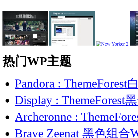
热门WP主题
Pandora : ThemeFo
Display : ThemeFor
Archeronne : Theme
Brave Zeenat 黑色组合