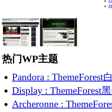
E
M
热门WP主题
Pandora : ThemeFo
Display : ThemeFor
Archeronne : Theme