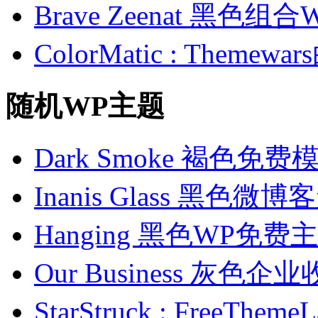
Brave Zeenat 黑色组合
ColorMatic : Them
随机WP主题
Dark Smoke 褐色免费
Inanis Glass 黑色
Hanging 黑色WP免费
Our Business 灰色
StarStruck : FreeT