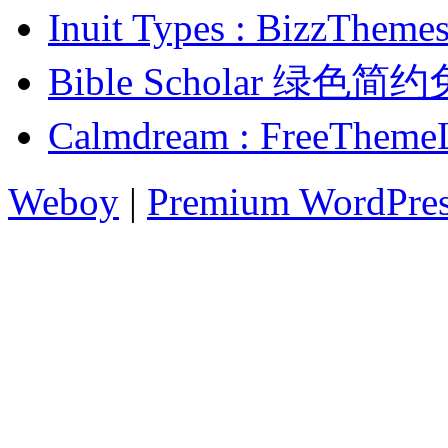
Inuit Types : Biz
Bible Scholar 绿色
Calmdream : FreeT
Weboy
|
Premium WordPre