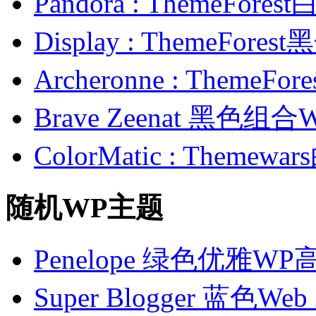
Pandora : ThemeFo
Display : ThemeFor
Archeronne : Theme
Brave Zeenat 黑色组合
ColorMatic : Them
随机WP主题
Penelope 绿色优雅W
Super Blogger 蓝色W