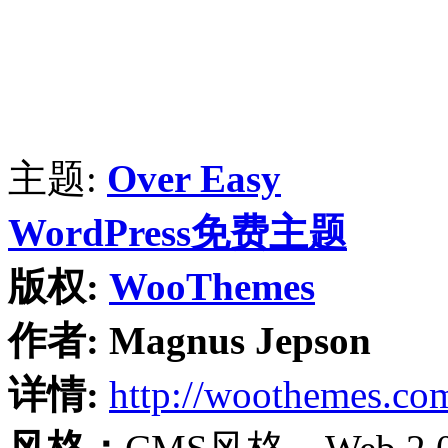
主题:
Over Easy
WordPress免费主题
版权:
WooThemes
作者:
Magnus Jepson
详情:
http://woothemes.co