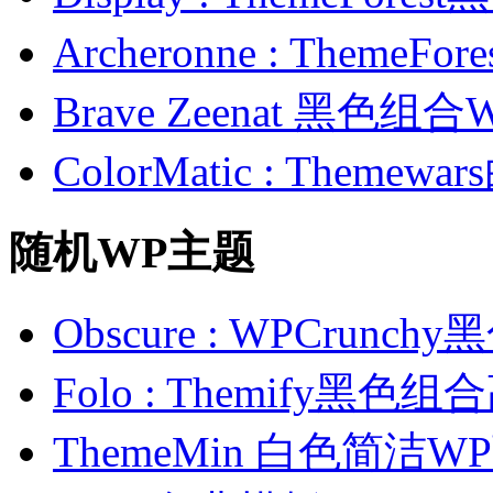
Archeronne : Theme
Brave Zeenat 黑色组合
ColorMatic : Them
随机WP主题
Obscure : WPCrun
Folo : Themify黑色
ThemeMin 白色简洁