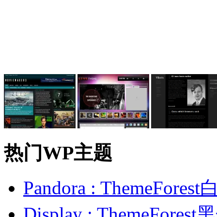
热门WP主题
Pandora : ThemeFo
Display : ThemeFor