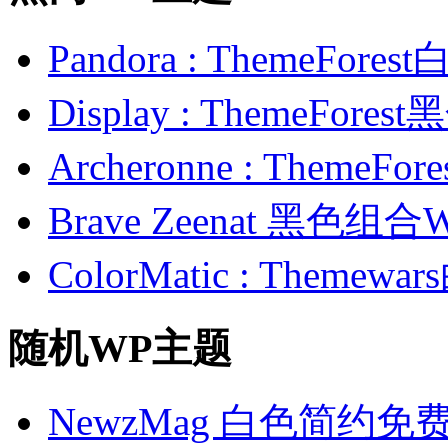
Pandora : ThemeFo
Display : ThemeFor
Archeronne : Theme
Brave Zeenat 黑色组合
ColorMatic : Them
随机WP主题
NewzMag 白色简约免