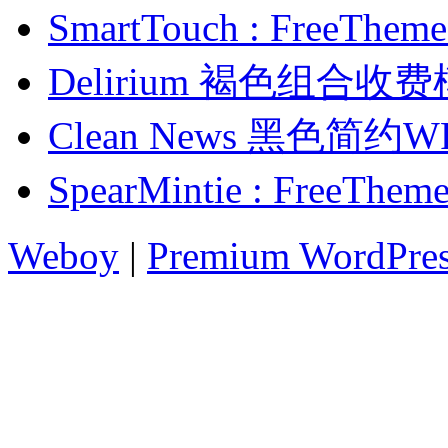
SmartTouch : Free
Delirium 褐色组合收
Clean News 黑色简
SpearMintie : Free
Weboy
|
Premium WordPre