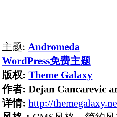
主题:
Andromeda
WordPress免费主题
版权:
Theme Galaxy
作者:
Dejan Cancarevic a
详情:
http://themegalaxy.ne