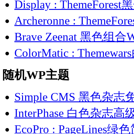
Display : ThemeFor
Archeronne : Theme
Brave Zeenat 黑色组合
ColorMatic : Them
随机WP主题
Simple CMS 黑色杂
InterPhase 白色杂志
EcoPro : PageLin