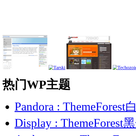
热门WP主题
Pandora : ThemeFo
Display : ThemeFor