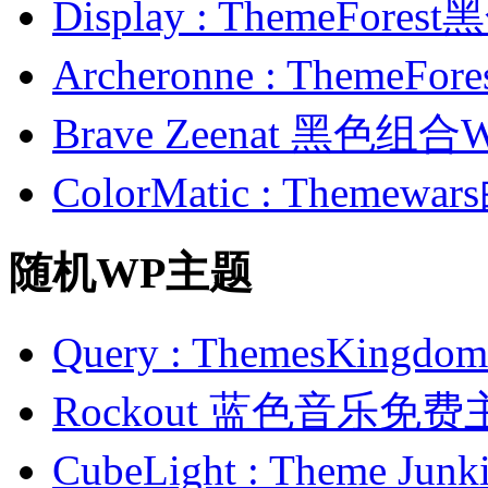
Display : ThemeFor
Archeronne : Theme
Brave Zeenat 黑色组合
ColorMatic : Them
随机WP主题
Query : ThemesKi
Rockout 蓝色音乐免费
CubeLight : Theme