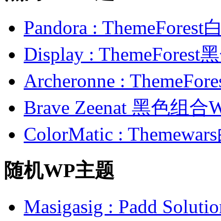
Pandora : ThemeFo
Display : ThemeFor
Archeronne : Theme
Brave Zeenat 黑色组合
ColorMatic : Them
随机WP主题
Masigasig : Padd S