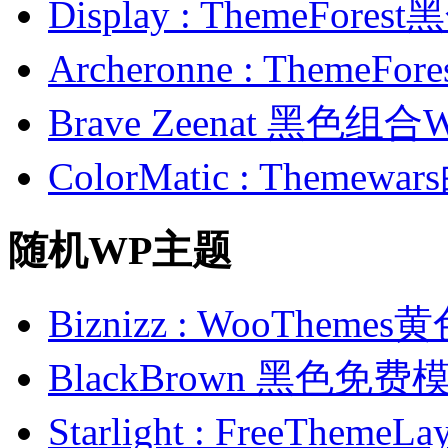
Display : ThemeFor
Archeronne : Theme
Brave Zeenat 黑色组合
ColorMatic : Them
随机WP主题
Biznizz : WooThe
BlackBrown 黑色免费
Starlight : FreeTh