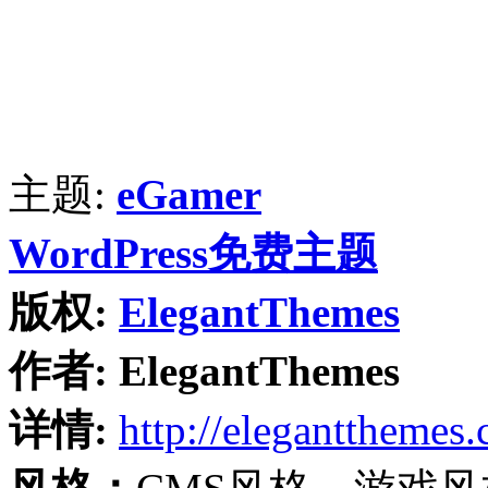
主题:
eGamer
WordPress免费主题
版权:
ElegantThemes
作者:
ElegantThemes
详情:
http://elegantthemes