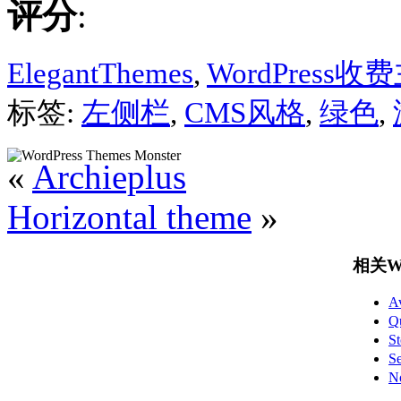
评分
:
ElegantThemes
,
WordPress收
标签:
左侧栏
,
CMS风格
,
绿色
,
«
Archieplus
Horizontal theme
»
相关Wo
A
Q
S
S
N