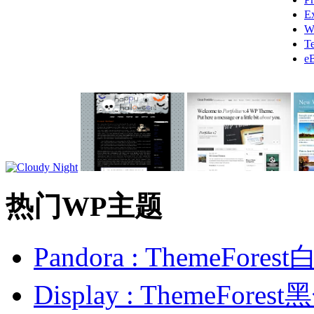
E
W
T
e
热门WP主题
Pandora : ThemeFo
Display : ThemeFor