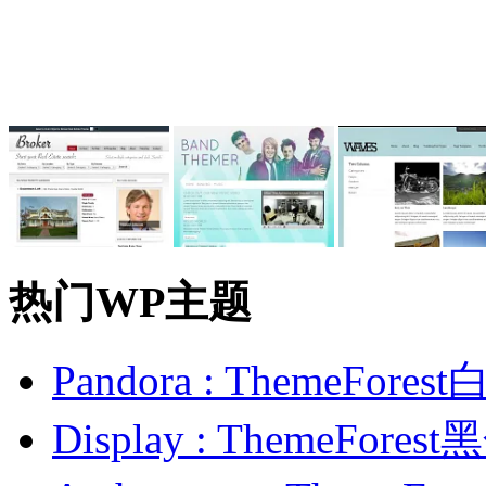
热门WP主题
Pandora : ThemeFo
Display : ThemeFor